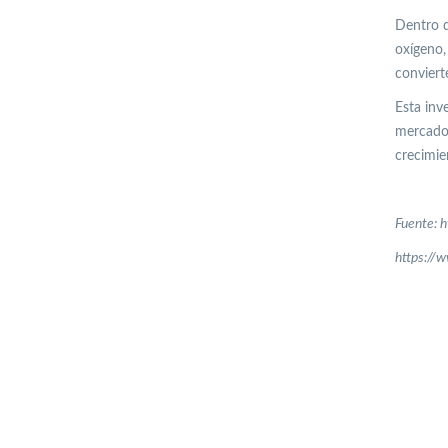
Dentro d
oxígeno,
conviert
Esta inv
mercado 
crecimien
Fuente: 
https://