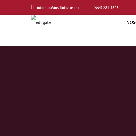
informes@institutoaxis.mx
(664) 231.4858
NOS