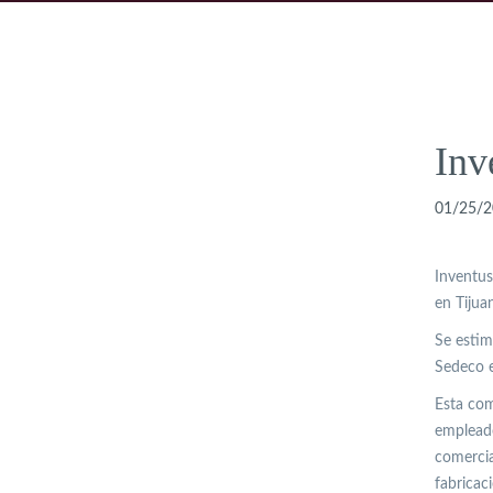
Inv
01/25/2
Inventus
en Tijua
Se estim
Sedeco e
Esta com
empleado
comercia
fabricac