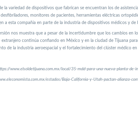
e la variedad de dispositivos que fabrican se encuentran los de asistenci
 desfibriladores, monitores de pacientes, herramientas eléctricas ortopédi
en a esta compañía en parte de la industria de dispositivos médicos y de l
ersión nos muestra que a pesar de la incertidumbre que los cambios en lo
extranjero continúa confiando en México y en la ciudad de Tijuana para 
to de la industria aeroespacial y el fortalecimiento del clúster médico en 
https://www.elsoldetijuana.com.mx/local/35-mdd-para-una-nueva-planta-de-
www.eleconomista.com.mx/estados/Baja-California-y-Utah-pactan-alianza-c